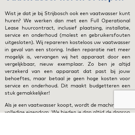
Wist je dat je bij Strijbosch ook een vaatwasser kunt
huren? We werken dan met een Full Operational
Lease huurcontract, inclusief plaatsing, installatie,
service en onderhoud (molest en gebruikersfouten
uitgesloten). Wij repareren kosteloos uw vaatwasser
in geval van een storing. Indien reparatie niet meer
mogelijk is, vervangen wij het apparaat door een
vergelijkbaar, nieuw exemplaar. Zo ben je altijd
verzekerd van een apparaat dat past bij jouw
behoeftes, maar betaal je geen hoge kosten voor
service en onderhoud. Dit maakt budgetteren een
stuk gemakkelijker!
Als je een vaatwasser koopt, wordt de machine jouw
volledige eigendom. We bieden je dan altijd de daarop
vastgestelde garantie aan, maar je kunt ook een
preventief onderhoudscontract afsluiten. In dat
geval komen wij eens per jaar langs om te kijken naar